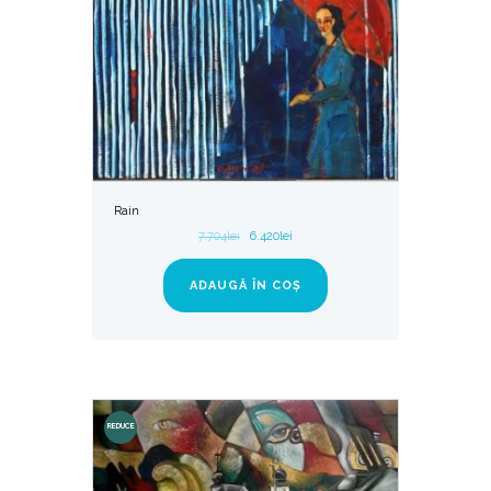
Rain
7.704
lei
6.420
lei
ADAUGĂ ÎN COȘ
REDUCE
RI!