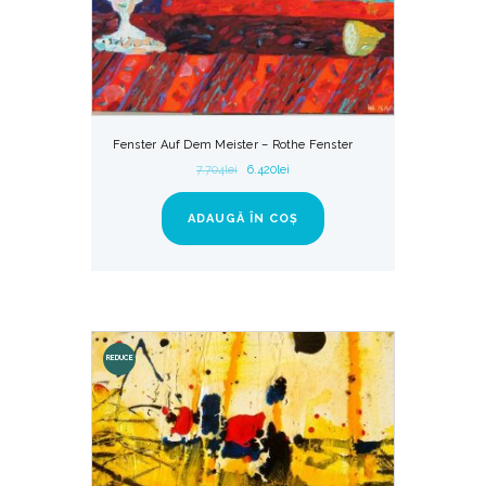
Fenster Auf Dem Meister – Rothe Fenster
7.704
lei
6.420
lei
ADAUGĂ ÎN COȘ
REDUCE
RI!