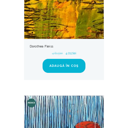
Dorothea Fleiss
4.815
lei
4.012
lei
ADAUGĂ ÎN COȘ
REDUCE
RI!