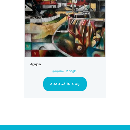
Agapia
9.630
lei
8.025
lei
ADAUGĂ ÎN COȘ