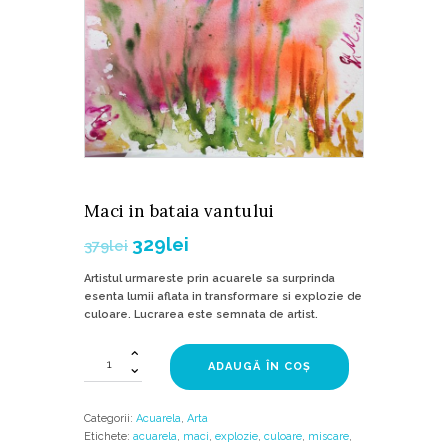
Maci in bataia vantului
329
lei
379
lei
Artistul urmareste prin acuarele sa surprinda
esenta lumii aflata in transformare si explozie de
culoare. Lucrarea este semnata de artist.
Cantitate
ADAUGĂ ÎN COȘ
Maci
in
bataia
Categorii:
Acuarela
,
Arta
vantului
Etichete:
acuarela
,
maci
,
explozie
,
culoare
,
miscare
,