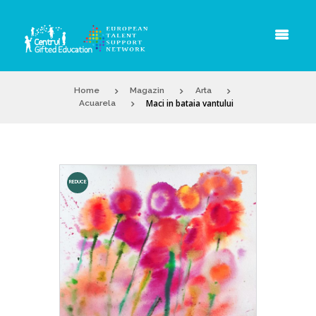
Home
Magazin
Arta
Maci in bataia vantului
Acuarela
REDUCE
RI!