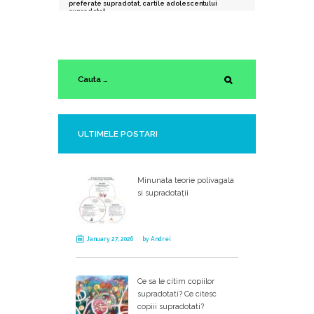
preferate supradotat
,
cartile adolescentului
supradotat
ULTIMELE POSTARI
Minunata teorie polivagala
si supradotații
January 27, 2026
by
Andrei
Ce sa le citim copiilor
supradotati? Ce citesc
copiii supradotati?