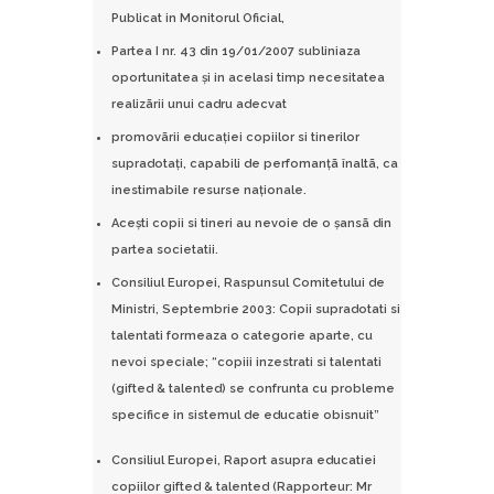
Publicat in Monitorul Oficial,
Partea I nr. 43 din 19/01/2007 subliniaza
oportunitatea şi in acelasi timp necesitatea
realizãrii unui cadru adecvat
promovãrii educaţiei copiilor si tinerilor
supradotaţi, capabili de perfomanţã înaltã, ca
inestimabile resurse naţionale.
Aceşti copii si tineri au nevoie de o şansã din
partea societatii.
Consiliul Europei, Raspunsul Comitetului de
Ministri, Septembrie 2003: Copii supradotati si
talentati formeaza o categorie aparte, cu
nevoi speciale; “copiii inzestrati si talentati
(gifted & talented) se confrunta cu probleme
specifice in sistemul de educatie obisnuit”
Consiliul Europei, Raport asupra educatiei
copiilor gifted & talented (Rapporteur: Mr