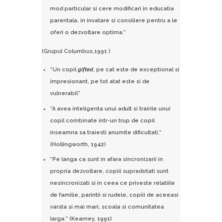
mod particular si cere modificari in educatia
parentala, in invatare si consiliere pentru a le
oferi o dezvoltare optima.”
(Grupul Columbus,1991 )
“Un copil
gifted
, pe cat este de exceptional si
impresionant, pe tot atat este si de
vulnerabil”
“A avea inteligenta unui adult si trairile unui
copil combinate intr-un trup de copil
inseamna sa traiesti anumite dificultati.”
(Hollingworth, 1942)
“Pe langa ca sunt in afara sincronizarii in
propria dezvoltare, copiii supradotati sunt
nesincronizati si in ceea ce priveste relatiile
de familie, parintii si rudele, copiii de aceeasi
varsta si mai mari, scoala si comunitatea
larga.” (Kearney, 1991)