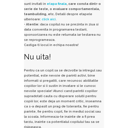
sunt invitati in
etapa finala
, care consta dintr-o
serie de teste, o evaluare comportamentala,
teambuilding, etc.
Detalii despre etapele
ulterioare:
click aici
.
• Atentie:
daca copilul nu se prezinta in ziua si
data convenita in programarea testarii,
sponsorizarea nu este returnata iar testarea nu
se reprogrameaza.
Castiga-ti locul in echipa noastra!
Nu uita!
Pentru ca un copil sa se dezvolte la intregul sau
potential, este nevoie de parinti activi, bine
informati si pregatiti, care recunosc abilitatile
copiilor lor si ii sustin in invatare si le cunosc
nevoile speciale! Atunci cand parintii copiilor
supradotati cauta cu disperare solutii pentru
copiii lor, este deja un moment critic, inseamna
ca s-a depasit un prag de toleranta, fie pentru
parinte, fie pentru copil, fie in mediul social sau
la scoala. Informeaza-te inainte de a fi prea
tarziu, inainte ca potentialul copilului tau sa se
risipeasca.