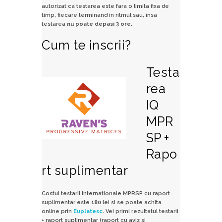
autorizat ca testarea este fara o limita fixa de
timp, fiecare terminand in ritmul sau, insa
testarea
nu poate depasi 3 ore.
Cum te inscrii?
Testa
rea
IQ
MPR
SP +
Rapo
rt suplimentar
Costul testarii internationale MPRSP cu raport
suplimentar este
180
lei si se poate achita
online prin
Euplatesc
.
Vei primi rezultatul testarii
+ raport suplimentar (raport cu aviz si