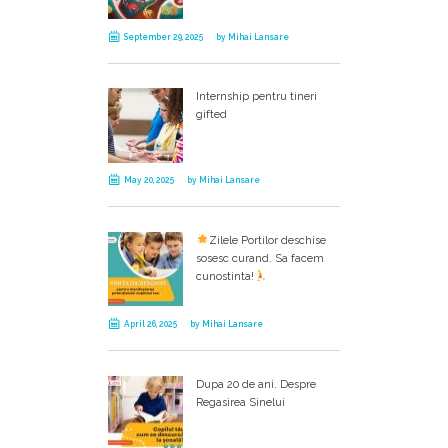
September 29, 2025
by
Mihai Lansare
Internship pentru tineri
gifted
May 20, 2025
by
Mihai Lansare
Zilele Portilor deschise
sosesc curand. Sa facem
cunostinta!
April 26, 2025
by
Mihai Lansare
Dupa 20 de ani. Despre
Regasirea Sinelui