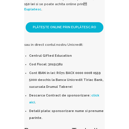
150 lei
si se poate achita online prin
Euplatesc
.
sau in direct contul nostru Unicredit:
Centrul Gifted Education
Cod Fiscal: 30151382
Cont IBAN in lei: RO71 BACX 0000 0008 0559
5000 deschis la Banca Unicredit Tiriac Bank,
sucursala Drumul Taberei
Descarca Contract de sponsorizare:
click
aici
.
Detalii plata: sponsorizare nume si prenume
parinte.