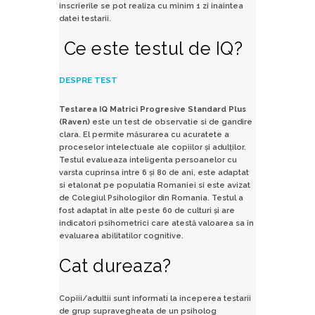
inscrierile se pot realiza cu minim 1 zi inaintea
datei testarii.
Ce este testul de IQ?
DESPRE TEST
Testarea IQ Matrici Progresive Standard Plus
(Raven)
este un test de observatie si de gandire
clara. El permite măsurarea cu acuratete a
proceselor intelectuale ale copiilor şi adulţilor.
Testul evalueaza inteligenta persoanelor cu
varsta cuprinsa intre 6 şi 80 de ani, este adaptat
si etalonat pe populatia Romaniei si este avizat
de Colegiul Psihologilor din Romania. Testul a
fost adaptat în alte peste 60 de culturi şi are
indicatori psihometrici care atestă valoarea sa în
evaluarea abilitatilor cognitive.
Cat dureaza?
Copiii/adultii sunt informati la inceperea testarii
de grup supravegheata de un psiholog