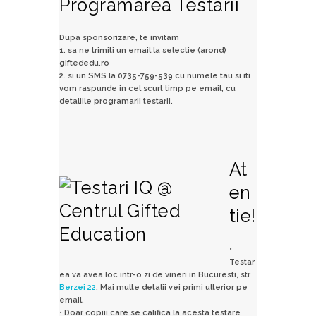
Programarea Testarii
Dupa sponsorizare, te invitam
1. sa ne trimiti un email la selectie (arond)
giftededu.ro
2. si un SMS la 0735-759-539 cu numele tau si iti
vom raspunde in cel scurt timp pe email, cu
detaliile programarii testarii.
At
en
tie!
•
Testar
ea va avea loc intr-o zi de vineri in Bucuresti, str
Berzei 22
. Mai multe detalii vei primi ulterior pe
email.
• Doar copiii care se califica la acesta testare