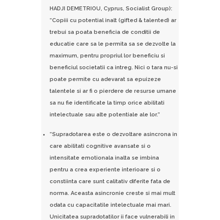
HADJI DEMETRIOU, Cyprus, Socialist Group):
“Copiii cu potential inalt (gifted & talented) ar
trebui sa poata beneficia de conditii de
educatie care sa le permita sa se dezvolte la
maximum, pentru propriul lor beneficiu si
beneficiul societatii ca intreg. Nici o tara nu-si
poate permite cu adevarat sa epuizeze
talentele si ar fi o pierdere de resurse umane
sa nu fie identificate la timp orice abilitati
intelectuale sau alte potentiale ale lor.”
“Supradotarea este o dezvoltare asincrona in
care abilitati cognitive avansate si o
intensitate emotionala inalta se imbina
pentru a crea experiente interioare si o
constiinta care sunt calitativ diferite fata de
norma. Aceasta asincronie creste si mai mult
odata cu capacitatile intelectuale mai mari.
Unicitatea supradotatilor ii face vulnerabili in