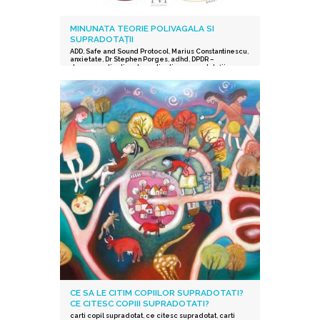
MINUNATA TEORIE POLIVAGALA SI
SUPRADOTAȚII
ADD
,
Safe and Sound Protocol
,
Marius Constantinescu
,
anxietate
,
Dr Stephen Porges
,
adhd
,
DPDR –
depersonalization derealization
,
supradotații.
,
depresie
,
stres post-traumatic
,
istoric traumatic
,
supraexcitabilitate supradotati
,
Protocolul Safe and
Sound
,
procesarea senzorială și auditorie
supradotati
,
Editura Herald
,
teoria polivagala
,
Vindecare in ritmul tau
,
TSA
CE SA LE CITIM COPIILOR SUPRADOTATI?
CE CITESC COPIII SUPRADOTATI?
carti copil supradotat
,
ce citesc supradotat
,
carti