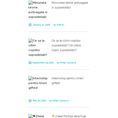
Minunata teorie polivagala
si supradotații
January 27, 2026
by
Andrei
Ce sa le citim copiilor
supradotati? Ce citesc
copiii supradotati?
September 29, 2025
by
Mihai Lansare
Internship pentru tineri
gifted
May 20, 2025
by
Mihai Lansare
Zilele Portilor deschise