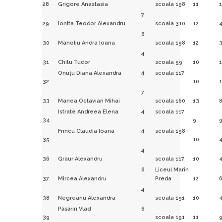
28
Grigore Anastasia
scoala 198
11
1
7
29
Ionita Teodor Alexandru
scoala 310
12
6
30
Manoliu Andra Ioana
scoala 198
12
4
31
Chitu Tudor
scoala 59
10
1
Onuţu Diana Alexandra
4
scoala 117
32
10
1
7
33
Manea Octavian Mihai
scoala 160
13
Istrate Andreea Elena
4
scoala 117
34
9
Frîncu Claudia Ioana
4
scoala 198
35
10
4
36
Graur Alexandru
scoala 117
10
6
Liceul Marin
37
Mircea Alexandru
Preda
12
4
38
Negreanu Alexandra
scoala 191
10
Păsărin Vlad
6
39
scoala 191
11