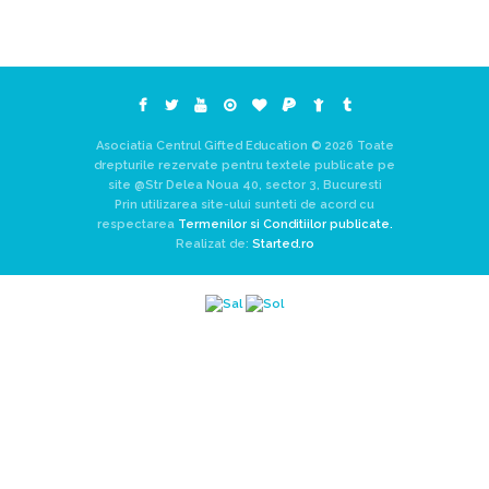
Asociatia Centrul Gifted Education © 2026 Toate
drepturile rezervate pentru textele publicate pe
site @Str Delea Noua 40, sector 3, Bucuresti
Prin utilizarea site-ului sunteti de acord cu
respectarea
Termenilor si Conditiilor publicate.
Realizat de:
Started.ro