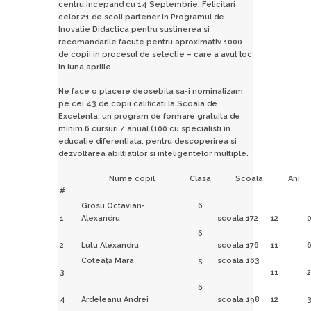
centru incepand cu 14 Septembrie. Felicitari
celor 21 de scoli partener in Programul de
Inovatie Didactica pentru sustinerea si
recomandarile facute pentru aproximativ 1000
de copii in procesul de selectie – care a avut loc
in luna aprilie.
Ne face o placere deosebita sa-i nominalizam
pe cei 43 de copii calificati la Scoala de
Excelenta, un program de formare gratuita de
minim 6 cursuri / anual (100 cu specialisti in
educatie diferentiata, pentru descoperirea si
dezvoltarea abiltiatilor si inteligentelor multiple.
Nume copil
Clasa
Scoala
Ani
#
Grosu Octavian-
6
1
Alexandru
scoala 172
12
6
2
Lutu Alexandru
scoala 176
11
Coteaţă Mara
5
scoala 163
3
11
2
6
4
Ardeleanu Andrei
scoala 198
12