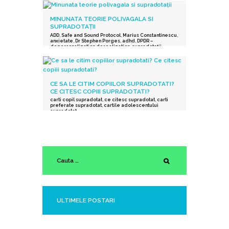
MINUNATA TEORIE POLIVAGALA SI
SUPRADOTAȚII
ADD
,
Safe and Sound Protocol
,
Marius Constantinescu
,
anxietate
,
Dr Stephen Porges
,
adhd
,
DPDR –
depersonalization derealization
,
supradotații.
,
depresie
,
stres post-traumatic
,
istoric traumatic
,
supraexcitabilitate supradotati
,
Protocolul Safe and
Sound
,
procesarea senzorială și auditorie
supradotati
,
Editura Herald
,
teoria polivagala
,
Vindecare in ritmul tau
,
TSA
CE SA LE CITIM COPIILOR SUPRADOTATI?
CE CITESC COPIII SUPRADOTATI?
carti copil supradotat
,
ce citesc supradotat
,
carti
preferate supradotat
,
cartile adolescentului
supradotat
ULTIMELE POSTARI