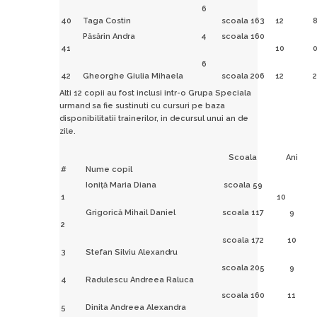
6
40
Taga Costin
scoala 163
12
Păsărin Andra
4
scoala 160
41
10
6
42
Gheorghe Giulia Mihaela
scoala 206
12
2
Alti 12 copii au fost inclusi intr-o Grupa Speciala
urmand sa fie sustinuti cu cursuri pe baza
disponibilitatii trainerilor, in decursul unui an de
zile.
Scoala
Ani
#
Nume copil
Ioniţă Maria Diana
scoala 59
1
10
Grigorică Mihail Daniel
scoala 117
9
2
scoala 172
10
3
Stefan Silviu Alexandru
scoala 205
9
4
Radulescu Andreea Raluca
scoala 160
11
5
Dinita Andreea Alexandra