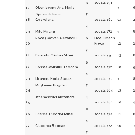
3
scoala 191
17
Olteniceanu Ana-Maria
9
Oprisan Iuliana
7
18
Georgiana
scoala 160
13
2
4
19
Mitu Miruna
scoala 172
9
Rocaş Răzvan Alexandru
6
Liceul Marin
20
Preda
12
2
7
21
Bancuta Cristian Mihai
scoala 59
13
5
22
Cosma-Volintiru Teodora
scoala 172
10
4
23
Lixandru Horia Stefan
scoala 310
9
Moşteanu Bogdan
7
24
scoala 164
13
2
Athanasovici Alexandra
4
25
scoala 198
10
6
26
Cristea Theodor Mihai
scoala 176
11
4
27
Ciuperca Bogdan
scoala 172
10
7