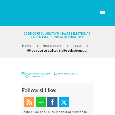
60 DE COPII CU ABILITATI INALTE SELECTIONATI
LA CENTRUL DE INOVATIE DIDACTICA
Home
Newslettere
Toate
60 de copii cu abilitati inalte selectionati...
September 20, 2010
by
Mihai Lansare
0 comments
Follow si Like:
Peste 60 de copii si-au inceput activitatea la