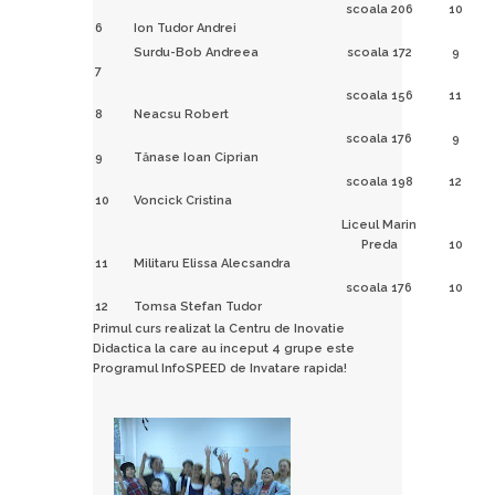
scoala 206
10
6
Ion Tudor Andrei
Surdu-Bob Andreea
scoala 172
9
7
scoala 156
11
8
Neacsu Robert
scoala 176
9
9
Tănase Ioan Ciprian
scoala 198
12
10
Voncick Cristina
Liceul Marin
Preda
10
11
Militaru Elissa Alecsandra
scoala 176
10
12
Tomsa Stefan Tudor
Primul curs realizat la Centru de Inovatie
Didactica la care au inceput 4 grupe este
Programul InfoSPEED de Invatare rapida!