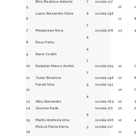
Biris Beatrice Antonia
7
scoala 117
5
12
Lupoi Alexandra Oana
6
scoala 198
6
11
7
7
Marginean Nora
scoala 176
13
4
8
Rosu Petru
4
9
Nane Codrin
7
10
Radulian Marco Andrei
scoala 205
12
7
7
11
Tudor Beatrice
scoala 198
12
Panait Irina
5
scoala 191
12
10
7
4
13
Albu Alexandru
scoala 164
10
14
Giuclea Radu
scoala 172
10
6
15
Martis Andreea Irina
scoala 206
12
Molcuţ Flavia Elena
5
scoala 117
16
11