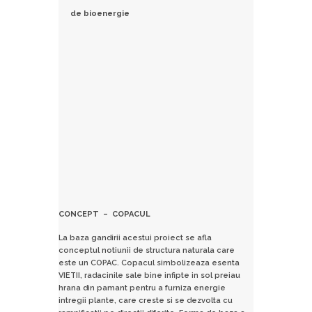
de bioenergie
CONCEPT – COPACUL
La baza gandirii acestui proiect se afla
conceptul notiunii de structura naturala care
este un COPAC. Copacul simbolizeaza esenta
VIETII, radacinile sale bine infipte in sol preiau
hrana din pamant pentru a furniza energie
intregii plante, care creste si se dezvolta cu