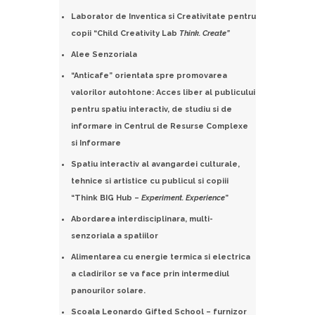
Laborator de Inventica si Creativitate pentru
copii “Child Creativity Lab
Think. Create”
Alee Senzoriala
“Anticafe” orientata spre promovarea
valorilor autohtone: Acces liber al publicului
pentru
spatiu interactiv, de studiu si de
informare in Centrul de Resurse Complexe
si Informare
Spatiu interactiv al avangardei culturale,
tehnice si artistice cu publicul si copiii
“Think BIG
Hub –
Experiment. Experience
”
Abordarea interdisciplinara, multi-
senzoriala a spatiilor
Alimentarea cu energie termica si electrica
a cladirilor se va face prin intermediul
panourilor solare.
Scoala Leonardo Gifted School – furnizor