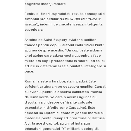
cognitive inconjuratoare.
Pentru ei, tinerii supradotati, rezulta conceptul si
simbolul proiectului:
“CLIMB & DREAM” (“Urca si
viseaza”),
indemn ce cracaterizeaza inteligenta
superioara.
Antoine de Saint-Exupery, aviator si scriitor
francez pentru copii – autorul cartii “Micul Print”,
spunea despre acestia: “Un copil este aidoma
unei albine care aduna nectarul pentru a face
miere. Un copil preface totul in miere”, adica, el
aduce in viata familiei sale puritate, intelegere si
pace.
Romania este o tara bogata in paduri. Este
suficient sa zburam pe deasupra muntilor Carpati
cu avionul pentru a observa cantitatea imensa
de lemn verde pe care o avem (sigur ca nu
discutam aici despre defrisarile colosale
executate in diferite zone Carpatine). Este
necesar sa luptam cu toate mijlocele morale si
materiale pentru reimpadurirea zonelor distruse.
Aici, la acest capitol, au un rol hotarator
educatorii generatiei “Y”, militanti ecologisti.