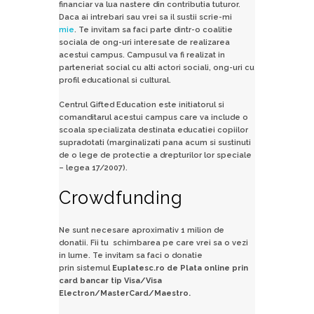
financiar va lua nastere din contributia tuturor.
Daca ai intrebari sau vrei sa il sustii scrie-mi
mie
. Te invitam sa faci parte dintr-o coalitie
sociala de ong-uri interesate de realizarea
acestui campus. Campusul va fi realizat in
parteneriat social cu alti actori sociali, ong-uri cu
profil educational si cultural.
Centrul Gifted Education este initiatorul si
comanditarul acestui campus care va include o
scoala specializata destinata educatiei copiilor
supradotati (marginalizati pana acum si sustinuti
de o lege de protectie a drepturilor lor speciale
– legea 17/2007).
Crowdfunding
Ne sunt necesare aproximativ 1 milion de
donatii. Fii tu schimbarea pe care vrei sa o vezi
in lume. Te invitam sa faci o donatie
prin sistemul
Euplatesc.ro de Plata online prin
card bancar tip Visa/Visa
Electron/MasterCard/Maestro.