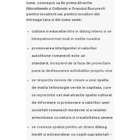
lume, conceput sa fie prima Atractie
Educationala si Culturala
a Orasului Bucuresti
pentru locuitorii sai, pentru locuitori din
intreaga tara si din lume unde:
cultura si educatia
intra in dialog intens si se
intrepatrund mai mult in vietile noastre
promovarea inteligentei si valorilor
autohtone romanesti este un
standard,
incepand de la faza de proiectare
pana la desfasurarea activitatilor propriu-zise
se respecta nevoia de creare a unui
spatiu
de inalta tehnologie verde in capitala
, care
sa reprezinte
cel mai atractiv spatiu cultural
de informare si promovare a valorilor unei
societati
romanesti moderne si a relatiei
armonioase cu natura si creativitatea umana
se creeaza spatiul pentru un strans
dialog
inedit si extraordinar cu copiii supradotati
–