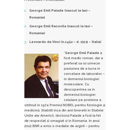
George Emil Palade (nascut la Iasi –
Romania)
George Emil Racovita (nascut la Iasi –
Romania)
Leonardo da Vinci (n.1452 – d. 1519 – Italia)
*
George Emil Palade
a
fost medic roman, dar a
preferat sa isi urmeze
pasiunea de a lucra in
cercetare de laborator –
in domeniul biologiei
moleculare. Cu
descoperirea sa in
domeniul biologiei
celulare pe proteine a
obtinut in 1974 Premiul NOBEL pentru fiziologie și
medicină. Stabilit inca din anii tineretii in Statele
Unite ale Americii, doctorul Palade a fost la fel
de respectat si omagiat si in Romania. In anul
2012 BNR a emis o medalie de argint – pentru