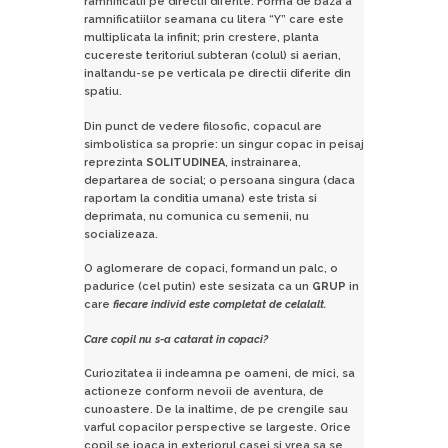
ramnificatii pe directii diferite. Forma de baza a
ramnificatiilor seamana cu litera “Y” care este
multiplicata la infinit; prin crestere, planta
cucereste teritoriul subteran (colul) si aerian,
inaltandu-se pe verticala pe directii diferite din
spatiu.
Din punct de vedere filosofic, copacul are
simbolistica sa proprie: un singur copac in peisaj
reprezinta
SOLITUDINEA
, instrainarea,
departarea de social; o persoana singura (daca
raportam la conditia umana) este trista si
deprimata, nu comunica cu semenii, nu
socializeaza.
O aglomerare de copaci, formand un palc, o
padurice (cel putin) este sesizata ca un
GRUP
in
care
fiecare individ este completat de celalalt.
Care copil nu s-a catarat in copaci?
Curiozitatea ii indeamna pe oameni, de mici, sa
actioneze conform nevoii de aventura, de
cunoastere. De la inaltime, de pe crengile sau
varful copacilor perspective se largeste. Orice
copil se joaca in exteriorul casei si vrea sa se