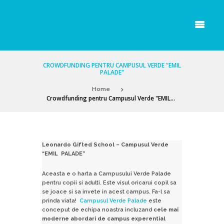
CROWDFUNDING PENTRU CAMPUSUL VERDE "EMIL
PALADE"
Home
Crowdfunding pentru Campusul Verde "EMIL...
Leonardo Gifted School – Campusul Verde
“EMIL PALADE”
Aceasta e o harta a Campusului Verde Palade
pentru copii si adulti. Este visul oricarui copil sa
se joace si sa invete in acest campus. Fa-l sa
prinda viata!
Campusul Verde Palade
este
conceput de echipa noastra incluzand
cele mai
moderne abordari de campus experential