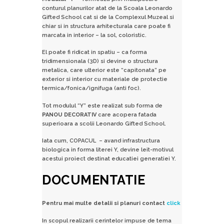
conturul planurilor atat de la Scoala Leonardo
Gifted School cat si de la Complexul Muzeal si
chiar si in structura arhitecturala care poate fi
marcata in interior – la sol, coloristic.
El poate fi ridicat in spatiu – ca forma
tridimensionala (3D) si devine o structura
metalica, care ulterior este “capitonata” pe
exterior si interior cu materiale de protectie
termica/fonica/ignifuga (anti foc).
Tot modulul “Y” este realizat sub forma de
PANOU DECORATIV
care acopera fatada
superioara a scolii Leonardo Gifted School.
Iata cum, COPACUL – avand infrastructura
biologica in forma literei Y, devine leit-motivul
acestui proiect destinat educatiei generatiei Y.
DOCUMENTATIE
Pentru mai multe detalii si planuri contact
click
In scopul realizarii cerintelor impuse de tema