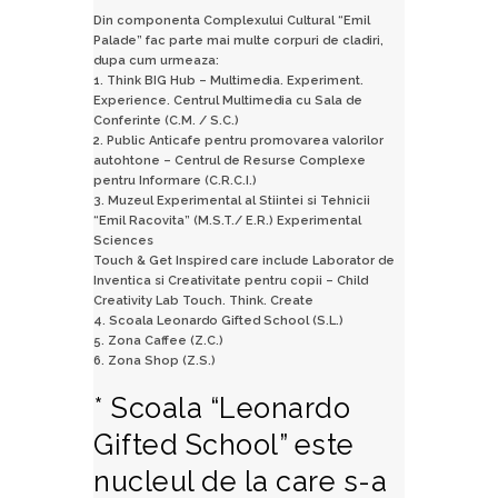
Din componenta Complexului Cultural “Emil
Palade” fac parte mai multe corpuri de cladiri,
dupa cum urmeaza:
1. Think BIG Hub – Multimedia. Experiment.
Experience. Centrul Multimedia cu Sala de
Conferinte (C.M. / S.C.)
2. Public Anticafe pentru promovarea valorilor
autohtone – Centrul de Resurse Complexe
pentru Informare (C.R.C.I.)
3. Muzeul Experimental al Stiintei si Tehnicii
“Emil Racovita” (M.S.T./ E.R.) Experimental
Sciences
Touch & Get Inspired care include Laborator de
Inventica si Creativitate pentru copii – Child
Creativity Lab Touch. Think. Create
4. Scoala Leonardo Gifted School (S.L.)
5. Zona Caffee (Z.C.)
6. Zona Shop (Z.S.)
* Scoala “Leonardo
Gifted School” este
nucleul de la care s-a