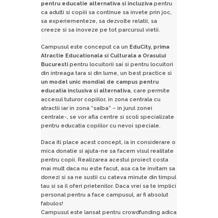
pentru educatie alternativa si incluziva
pentru
ca adulti si copiii sa continue sa invete prin joc,
sa experiementeze, sa dezvolte relatii, sa
creeze si sa inoveze pe tot parcursul vietii.
Campusul este conceput ca un
EduCity, prima
Atractie Educationala si Culturala a Orasului
Bucuresti
pentru locuitorii sai si pentru locuitori
din intreaga tara si din lume, un best practice si
un model unic mondial de campus pentru
educatia inclusiva si alternativa
, care permite
accesul tuturor copiilor, in zona centrala cu
atractii iar in zona “salba” – in jurul zonei
centrale-, se vor afla centre si scoli specializate
pentru educatia copiilor cu nevoi speciale.
Daca iti place acest concept, ia in considerare o
mica donatie si ajuta-ne sa facem visul realitate
pentru copii. Realizarea acestui proiect costa
mai mult daca nu este facut, asa ca te invitam sa
donezi si sa ne sustii cu cateva minute din timpul
tau si sa il oferi prietenilor. Daca vrei sa te implici
personal pentru a face campusul, ar fi absolut
fabulos!
Campusul este lansat pentru crowdfunding adica