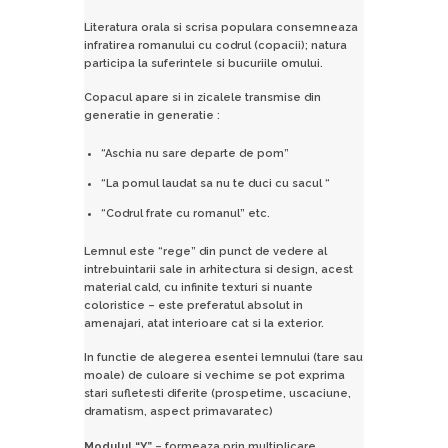
Literatura orala si scrisa populara consemneaza
infratirea romanului cu codrul (copacii); natura
participa la suferintele si bucuriile omului.
Copacul apare si in zicalele transmise din
generatie in generatie :
“Aschia nu sare departe de pom”
“La pomul laudat sa nu te duci cu sacul “
“Codrul frate cu romanul” etc.
Lemnul este “rege” din punct de vedere al
intrebuintarii sale in arhitectura si design, acest
material cald, cu infinite texturi si nuante
coloristice – este preferatul absolut in
amenajari, atat interioare cat si la exterior.
In functie de alegerea esentei lemnului (tare sau
moale) de culoare si vechime se pot exprima
stari sufletesti diferite (prospetime, uscaciune,
dramatism, aspect primavaratec)
Modulul “Y”
– formeaza prin multiplicare