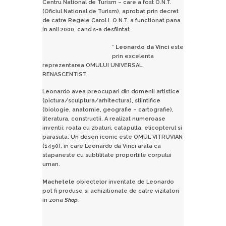
Centru National de Turism – care a fost O.N.T.
(Oficiul National de Turism), aprobat prin decret
de catre Regele Carol I. O.N.T. a functionat pana
in anii 2000, cand s-a desfiintat.
*
Leonardo da Vinci
este
prin excelenta
reprezentarea OMULUI UNIVERSAL,
RENASCENTIST.
Leonardo avea preocupari din domenii artistice
(pictura/sculptura/arhitectura), stiintifice
(biologie, anatomie, geografie – cartografie),
literatura, constructii. A realizat numeroase
inventii: roata cu zbaturi, catapulta, elicopterul si
parasuta. Un desen iconic este OMUL VITRUVIAN
(1490), in care Leonardo da Vinci arata ca
stapaneste cu subtilitate proportiile corpului
uman.
Machetele
obiectelor inventate de Leonardo
pot fi produse si achizitionate de catre vizitatori
in zona
Shop.