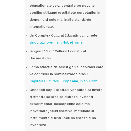
educationale verzi centrate pe nevoile
copiilor utilizand rezultatele cercetarilor in
domeniu si cele mai inalte standarde
internationale.
Un Complex Cultural Educativ cu numele
singurului premiant Nobel roman
Singurul “Mall” Cultural Educativ al
Bucurestiului
Prima atractie de acest gen al capitalei care
va contribui la nominalizarea orasului:
Capitala Culturala Europeana, in anul 2021.
Unde toti copiii si adultii vor putea sa invete
distrandu-se si sa se distreze invatand
experimental, descoperind cele mai
inovatoare jocuri creative, materiale si
instrumente si fiind liberi sa creeze si sa
inventeze