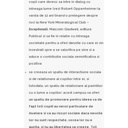
copii care doresc sa intre in dialog cu
intreaga lume (vezi Robert Oppenheimer la
varsta de 12 ani tinand o prelegere despre
roci la New York Mineralogical Club –
Exceptionalii,
Malcolm Gladwell, editura
Publica) si sa fie in relatie cu intreaga
societate pentru a oferi darurile cu care ei vin
inzestrati spre a se valorifica pe sine si a
aduce o contributie sociala semnificativa si
pozitiva
se creeaza un spatiu de interactiune sociala
si de relationare al copiilor intre ei, si
totodata, un spatiu de relationare al parintilor
cu o lume a copiilor; acest campus va oferi
un spatiu de promovare pentru ideea ca de
fapt toti copiii au nevoi particulare de
invatare si ca au riscuri sociale daca nevoile
lor nu sunt respectate, vocea lor nu e
auzita, si nu au libertatea sa creeze.
Toti