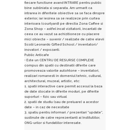
fiecare functiune avand INTRARE pentru public
bine subliniata si separata. Am urmarit ca
intrarea in diferitele obiective sa se faca dinspre
exterior, iar iesirea sa se realizeze prin curtea
interioara (courtyard) pe directia Zona Caffee si
Zona Shop – astfel incat vizitatorii, incantati de
ceea ce au vazut sa achizitioneze cu placere
mici obiecte – suvenir / realizate de catre elevii
Scolii Leonardo Gifted School / inventatori/
inovatori / expozanti.
Public Anticafe
• Este un CENTRU DE RESURSE COMPLEXE
compus din spatii cu destinatii diferite care
promoveaza valorile autohtone – inventatori,
realizari romanesti in domeniul tehnic, cultural,
architectural, muzeal, artistic, etc:
1. spatii interactive care permit accesul la baza
de date stocate in diferite moduri, pe diferite
suporturi – fizic sau virtual
2. spatii de studiu (sau de preluare) a acestor
date – in caz de necesitate
3. spatiu pentru informari / prezentari “update”,
sustinute de catre reprezentanti ai Institutiilor,
ONG-urilor si fundatiilor interesate.