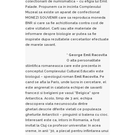
colectionarii de numismatica – cu efigia lui Emil
Palade. Propunem ca in incinta Complexului
Muzeal sa existe un aparat de confectionat
MONEZI SOUVENIR care sa reproduca moneda
BNR si care sa fie achizitionata contra cost de
catre vizitatori. Carti sau alte materiale de
informare despre biologie ar putea sa fie
inspirate dupa rezultatele cercetarilor efectuate
de marele savant.
* George Emil Racovita
O alta personalitate
stiintifica romaneasca care este prezenta in
conceptul Complexului Cultural Educativ este
biologul – speologul roman
Emil Racovita.
Pe
cand se afla la Paris, unde lucra in cercetare, el
este angrenat in calatoria echipei de savanti
francezi si belgieni pe vasul “Belgica” spre
Antarctica. Acolo, timp de 3 ani, echipa
descopera viata necunoscuta dintre
ghetari.descrie diferite vietati ce populeaza
gheturile Antarcticii – pinguinii si balena cu cioc.
Interesant este ca, intors in Romania, a fost
invitat la Cluj ca profesor universitar. In acea
vreme, in anii ’30, a plecat pentru infiintarea unui