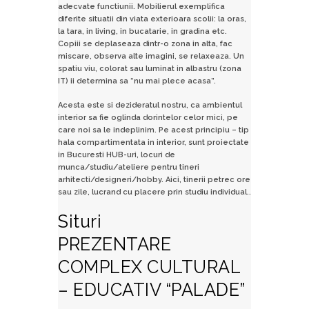
adecvate functiunii. Mobilierul exemplifica
diferite situatii din viata exterioara scolii: la oras,
la tara, in living, in bucatarie, in gradina etc.
Copiii se deplaseaza dintr-o zona in alta, fac
miscare, observa alte imagini, se relaxeaza. Un
spatiu viu, colorat sau luminat in albastru (zona
IT) ii determina sa “nu mai plece acasa”.
Acesta este si dezideratul nostru, ca ambientul
interior sa fie oglinda dorintelor celor mici, pe
care noi sa le indeplinim. Pe acest principiu – tip
hala compartimentata in interior, sunt proiectate
in Bucuresti HUB-uri, locuri de
munca/studiu/ateliere pentru tineri
arhitecti/designeri/hobby. Aici, tinerii petrec ore
sau zile, lucrand cu placere prin studiu individual..
Situri
PREZENTARE
COMPLEX CULTURAL
– EDUCATIV “PALADE”