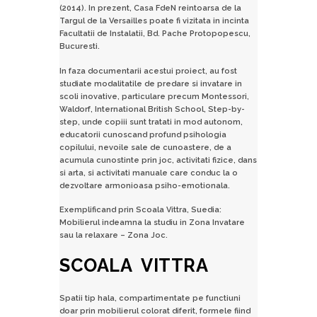
(2014). In prezent, Casa FdeN reintoarsa de la
Targul de la Versailles poate fi vizitata in incinta
Facultatii de Instalatii, Bd. Pache Protopopescu,
Bucuresti.
In faza documentarii acestui proiect, au fost
studiate modalitatile de predare si invatare in
scoli inovative, particulare precum Montessori,
Waldorf, International British School, Step-by-
step, unde copiii sunt tratati in mod autonom,
educatorii cunoscand profund psihologia
copilului, nevoile sale de cunoastere, de a
acumula cunostinte prin joc, activitati fizice, dans
si arta, si activitati manuale care conduc la o
dezvoltare armonioasa psiho-emotionala.
Exemplificand prin Scoala Vittra, Suedia:
Mobilierul indeamna la studiu in Zona Invatare
sau la relaxare – Zona Joc.
SCOALA VITTRA
Spatii tip hala, compartimentate pe functiuni
doar prin mobilierul colorat diferit, formele fiind