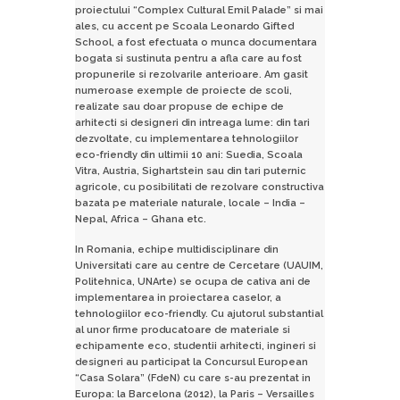
proiectului “Complex Cultural Emil Palade” si mai
ales, cu accent pe Scoala Leonardo Gifted
School, a fost efectuata o munca documentara
bogata si sustinuta pentru a afla care au fost
propunerile si rezolvarile anterioare. Am gasit
numeroase exemple de proiecte de scoli,
realizate sau doar propuse de echipe de
arhitecti si designeri din intreaga lume: din tari
dezvoltate, cu implementarea tehnologiilor
eco-friendly din ultimii 10 ani: Suedia, Scoala
Vitra, Austria, Sighartstein sau din tari puternic
agricole, cu posibilitati de rezolvare constructiva
bazata pe materiale naturale, locale – India –
Nepal, Africa – Ghana etc.
In Romania, echipe multidisciplinare din
Universitati care au centre de Cercetare (UAUIM,
Politehnica, UNArte) se ocupa de cativa ani de
implementarea in proiectarea caselor, a
tehnologiilor eco-friendly. Cu ajutorul substantial
al unor firme producatoare de materiale si
echipamente eco, studentii arhitecti, ingineri si
designeri au participat la Concursul European
“Casa Solara” (FdeN) cu care s-au prezentat in
Europa: la Barcelona (2012), la Paris – Versailles