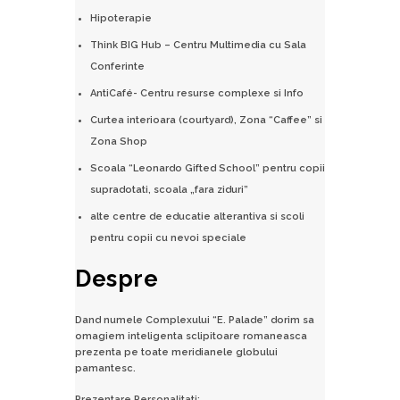
Hipoterapie
Think BIG Hub – Centru Multimedia cu Sala
Conferinte
AntiCafé- Centru resurse complexe si Info
Curtea interioara (courtyard), Zona “Caffee” si
Zona Shop
Scoala “Leonardo Gifted School” pentru copii
supradotati, scoala „fara ziduri”
alte centre de educatie alterantiva si scoli
pentru copii cu nevoi speciale
Despre
Dand numele Complexului “E. Palade” dorim sa
omagiem inteligenta sclipitoare romaneasca
prezenta pe toate meridianele globului
pamantesc.
Prezentare Personalitati: