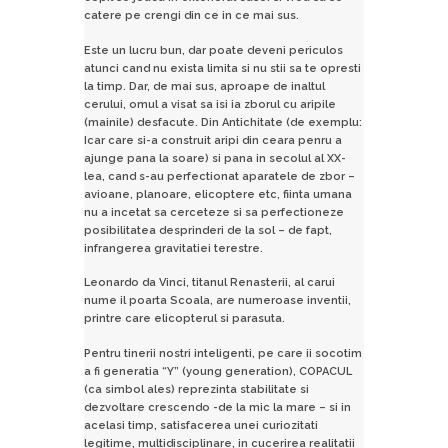
catere pe crengi din ce in ce mai sus.
Este un lucru bun, dar poate deveni periculos
atunci cand nu exista limita si nu stii sa te opresti
la timp. Dar, de mai sus, aproape de inaltul
cerului, omul a visat sa isi ia zborul cu aripile
(mainile) desfacute. Din Antichitate (de exemplu:
Icar care si-a construit aripi din ceara penru a
ajunge pana la soare) si pana in secolul al XX-
lea, cand s-au perfectionat aparatele de zbor –
avioane, planoare, elicoptere etc, fiinta umana
nu a incetat sa cerceteze si sa perfectioneze
posibilitatea desprinderi de la sol – de fapt,
infrangerea gravitatiei terestre.
Leonardo da Vinci, titanul Renasterii, al carui
nume il poarta Scoala, are numeroase inventii,
printre care elicopterul si parasuta.
Pentru tinerii nostri inteligenti, pe care ii socotim
a fi generatia “Y” (young generation), COPACUL
(ca simbol ales) reprezinta stabilitate si
dezvoltare crescendo -de la mic la mare – si in
acelasi timp, satisfacerea unei curiozitati
legitime, multidisciplinare, in cucerirea realitatii