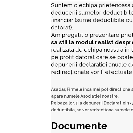
Suntem o echipa prietenoasa cu 
deducerii sumelor deductibile 
financiar (sume deductibile cup
datorat).
Am pregatit o prezentare prie
sa stii la modul realist desp
realizata de echipa noastra in 
pe profit datorat care se poat
depunerii declarației anuale d
redirecționate vor fi efectuat
Asadar, Firmele inca mai pot directiona
apara numele Asociatiei noastre.
Pe baza lor, si a depunerii Declaratiei 
deductibila, se vor redrectiona sumele d
Documente