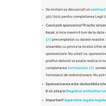
Va invitam sa descarcati un
contract
322/2021 pentru completarea Legii 22
Cand poti sponsoriza? Practic oricand
fiscal
, si inca maxim 6 luni de la dat
177
precompletat cu datele noastre. D
ansamblu cu privire la nivelul cifrei d
sponsorizare. Nu uitati ca, sponsorizari
profitul datorat se poate realiza in m
completarea
formularului 177,
sumele
formularul de redirecționare. Nu pot 
Sponsorizarea este deductibila int
8.07.2019 in
Registrul entitatilor/un
Important!
Aspectele legale legate 