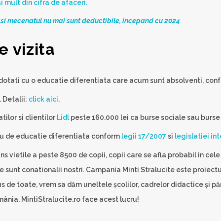
 mult din cifra de afaceri.
si mecenatul nu mai sunt deductibile, incepand cu 2024
 vizita
dotati cu o educatie diferentiata care acum sunt absolventi, conf
 Detalii:
click aici
.
ilor si clientilor
Lidl
peste 160.000 lei ca burse sociale sau burse 
ru de educatie diferentiata conform
legii 17/2007
si
legislatiei in
s vietile a peste 8500 de copii, copii care se afla probabil in cele 
e sunt conationalii nostri. Campania Minti Stralucite este proiect
 de toate, vrem sa dăm uneltele școlilor, cadrelor didactice și pări
ânia. MintiStralucite.ro face acest lucru!