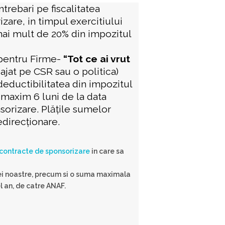
trebari pe fiscalitatea
zare, in timpul exercitiului
 mai mult de 20% din impozitul
 pentru Firme-
“Tot ce ai vrut
ajat pe CSR sau o politica)
deductibilitatea din impozitul
a maxim 6 luni de la data
sorizare
. Plățile sumelor
edirecționare
.
contracte de sponsorizare
in care sa
tiei noastre, precum si o suma maximala
l an, de catre ANAF.