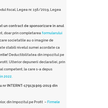
dul fiscal, Legea nr. 156/2019, Legea
t un contract de sponsorizare in anul
ent, doar prin completarea
formularului
 care societatile au o imagine de
poate stabili nivelul sumei acordate ca
ntie!
Deductibilitatea din impozitul pe
ofit. Ulterior depunerii declaratiei, prin
cal competent, la care s-a depus
in 2022.
 cu nr INTERNT-179131905-2019 din
lor, din Impozitul pe Profit –
Firmele