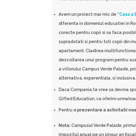
Avem un proiect mai mic de
“Casa a 
diferenta in domeniul educatiei in Ro
corecte pentru copii si sa faca posib
supradotati si pentru toti copii din in
apartament. Cladirea multifunctionala
dezvoltarea unui program pentru susti
a viitorului Campus Verde Palade, pri
alternativa, experentiala, si inclusiva.
Daca Compania ta vrea sa devina sp
Gifted Education, va oferim urmatoar
Pentru
o prezentare a activitatii no
Nota:
Campusul Verde Palade, primul 
impozitul anual pe un singur an fiscal