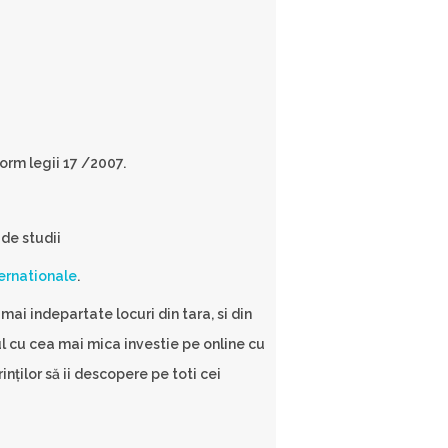
orm legii 17 /2007.
de studii
ternationale
.
mai indepartate locuri din tara, si din
ul cu cea mai mica investie pe online cu
nților să ii descopere pe toti cei