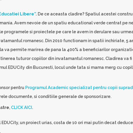
Educatiei Libere”
.
De ce aceasta cladire? Spatiul acestei construct
mania. Avem nevoie de un spatiu educational verde centrat pe nevo
ile programele si proiectele pe care le avem in derulare sau urmea
vatamantul romanesc. Din 2010 functionam in spatii inchiriate, 5 ani
 va permite marirea de pana la 400% a beneficiarilor organizatiei
nerea tuturor copiilor din invatamantul romanesc. Cladirea va fi pr
mul EDUCity din Bucuresti, locul unde tata si mama merg cu copilu
onsor pentru
Programul Academic specializat pentru copii supradota
ele documente, si conditiile generale de sponsorizare.
astre
,
CLICK AICI
.
EDUCity, un proiect urias, costa de 10 ori mai putin decat deduce
.