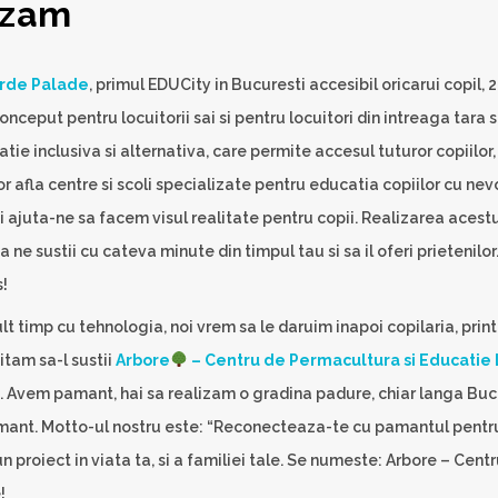
izam
rde Palade
, primul EDUCity in Bucuresti accesibil oricarui copil, 
ceput pentru locuitorii sai si pentru locuitori din intreaga tara s
 inclusiva si alternativa, care permite accesul tuturor copiilor, i
vor afla centre si scoli specializate pentru educatia copiilor cu nev
si ajuta-ne sa facem visul realitate pentru copii. Realizarea aces
a ne sustii cu cateva minute din timpul tau si sa il oferi prietenilo
s!
lt timp cu tehnologia, noi vrem sa le daruim inapoi copilaria, pri
itam sa-l sustii
Arbore
– Centru de Permacultura si Educatie 
. Avem pamant, hai sa realizam o gradina padure, chiar langa Bucure
mant. Motto-ul nostru este: “Reconecteaza-te cu pamantul pentr
n proiect in viata ta, si a familiei tale. Se numeste: Arbore – Cen
!