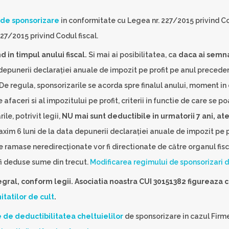
 de sponsorizare
in conformitate cu Legea nr. 227/2015 privind Co
7/2015 privind Codul fiscal.
 in timpul anului fiscal.
Si mai ai posibilitatea, ca
daca ai semna
a depunerii declarației anuale de impozit pe profit pe anul preced
e regula, sponsorizarile se acorda spre finalul anului, moment in
e afaceri si al impozitului pe profit, criterii in functie de care se 
le, potrivit legii,
NU mai sunt deductibile in urmatorii 7 ani, ate
axim 6 luni de la data depunerii declarației anuale de impozit pe pr
 ramase neredirecționate vor fi directionate de către organul fis
fi deduse sume din trecut.
Modificarea regimului de sponsorizari d
egral, conform legii. Asociatia noastra CUI 30151382 figureaza
itatilor de cult
.
de deductibilitatea cheltuielilor
de sponsorizare in cazul Firme