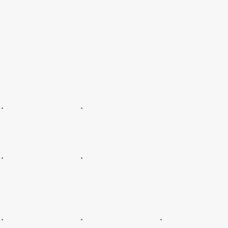
*
*
*
*
*
*
*