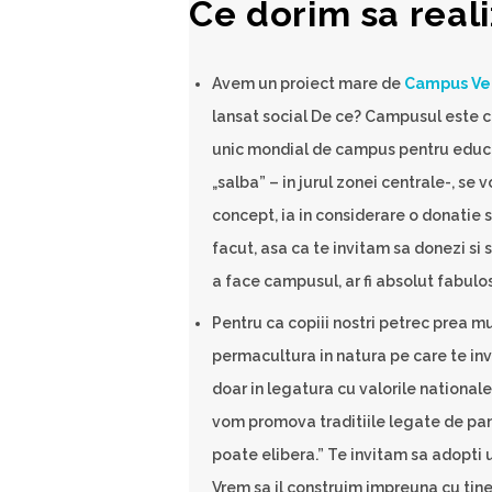
Ce dorim sa real
Avem un proiect mare de
Campus Ve
lansat social De ce? Campusul este con
unic mondial de campus pentru educatie
„salba” – in jurul zonei centrale-, se 
concept, ia in considerare o donatie 
facut, asa ca te invitam sa donezi si s
a face campusul, ar fi absolut fabulo
Pentru ca copiii nostri petrec prea mu
permacultura in natura pe care te inv
doar in legatura cu valorile nationale
vom promova traditiile legate de pa
poate elibera.” Te invitam sa adopti u
Vrem sa il construim impreuna cu tine