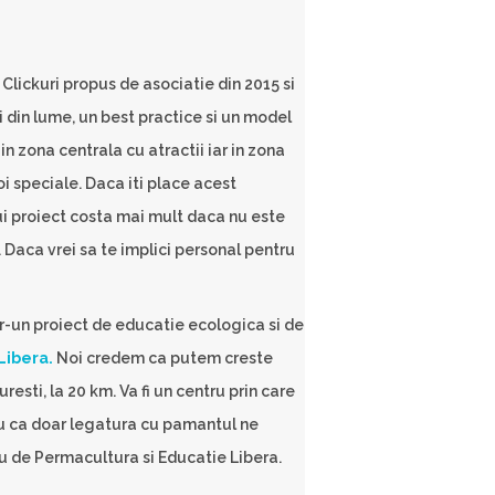
2 Clickuri propus de asociatie din 2015 si
i din lume, un best practice si un model
n zona centrala cu atractii iar in zona
oi speciale. Daca iti place acest
tui proiect costa mai mult daca nu este
r. Daca vrei sa te implici personal pentru
ntr-un proiect de educatie ecologica si de
Libera.
Noi credem ca putem creste
sti, la 20 km. Va fi un centru prin care
u ca doar legatura cu pamantul ne
tru de Permacultura si Educatie Libera.