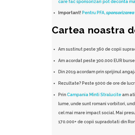
care fac sponsorizari pot deconta mai
Important!
Pentru PFA,
sponsorizarea 
Cartea noastra de
Am sustinut peste 360 de copii supra
Am acordat peste 300.000 EUR burse.
Din 2019 acordam prin sprijinul angajat
Rezultate? Peste 5000 de ore de luc
Prin
Campania Minti Stralucite
am atin
lume, unde sunt romani vorbitori, und
cel mai mare impact social. Mai presus
170.000+ de copii supradotati din Rom