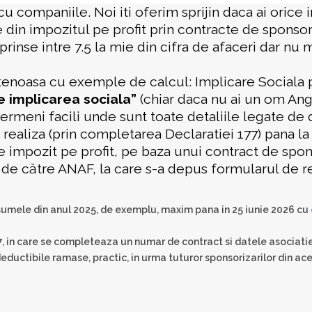
companiile. Noi iti oferim sprijin daca ai orice in
din impozitul pe profit prin contracte de sponsori
rinse intre 7.5 la mie din cifra de afaceri dar nu
tenoasa cu exemple de calcul: Implicare Sociala
re implicarea sociala”
(chiar daca nu ai un om Ang
termeni facili unde sunt toate detaliile legate de 
e realiza (prin completarea
Declaratiei 177
) pana l
e impozit pe profit, pe baza unui
contract de spon
e de către ANAF, la care s-a depus
formularul de r
 sumele din anul 2025, de exemplu, maxim pana in 25 iunie 2026 cu
177, in care se completeaza un numar de contract si datele asocia
eductibile ramase, practic, in urma tuturor sponsorizarilor din ace