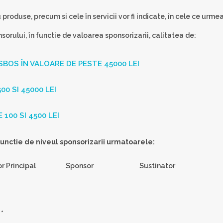
u produse, precum si cele în servicii vor fi indicate, în cele ce urm
orului, în functie de valoarea sponsorizarii, calitatea de:
BOS ÎN VALOARE DE PESTE 45000 LEI
0 SI 45000 LEI
100 SI 4500 LEI
functie de niveul sponsorizarii urmatoarele:
r Principal
Sponsor
Sustinator
*