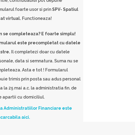
ntie, contribuabilii pot depune
mularul foarte usor si prin
SPV- Spatiul
at virtual.
Functioneaza!
 se completeaza? E foarte simplu!
mularul este precompletat cu datele
stre.
Il completezi doar cu datele
sonale, data si semnatura. Suma nu se
pleteaza. Asta e tot ! Formularul
buie trimis prin posta sau adus personal
 la 25 mai a.c. la administratia fin. de
 apartii cu domiciliul.
ta Administratiilor Financiare este
carcabila aici.