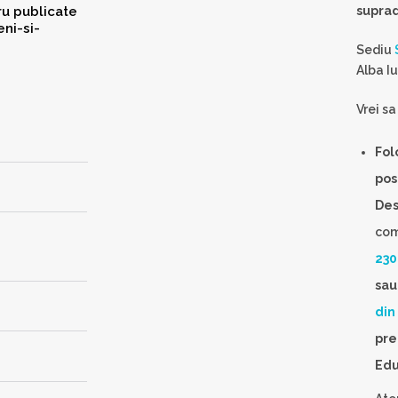
suprad
Sediu
Alba Iu
Vrei sa
Fol
pos
Des
com
230
sa
din
pre
Edu