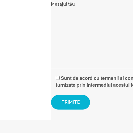
Mesajul tău
Sunt de acord cu termenii si cond
furnizate prin intermediul acestui 