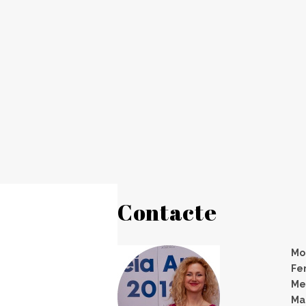
Contacte
Mo
Fem
Me
Ma