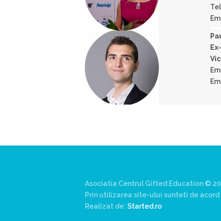
Tel
Ema
Pa
Ex
Vi
Ema
Ema
Asociatia Centrul Gifted Education © 20
Prin utilizarea site-ului sunteti de aco
Realizat de:
Started.ro