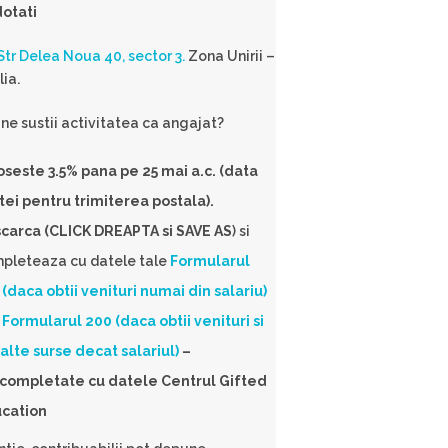
otati
Str Delea Noua 40, sector 3.
Zona Unirii –
lia.
 ne sustii activitatea ca angajat?
oseste 3.5% pana pe 25 mai a.c. (data
tei pentru trimiterea postala).
carca (CLICK DREAPTA si SAVE AS
) si
pleteaza cu datele tale
Formularul
 (daca obtii venituri numai din salariu)
u
Formularul 200 (daca obtii venituri si
 alte surse decat salariul)
–
completate cu datele Centrul Gifted
cation