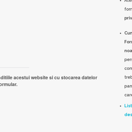
Ate
for
priv
Cum
For
noa
per
com
itiile acestui website si cu stocarea datelor
tre
formular.
pana
care
Lis
des