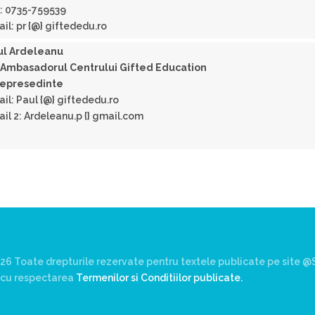
: 0735-759539
il: pr {@} giftededu.ro
ul Ardeleanu
-Ambasadorul Centrului Gifted Education
cepresedinte
il: Paul {@} giftededu.ro
il 2: Ardeleanu.p {} gmail.com
26 Toate drepturile rezervate pentru textele publicate pe site @S
rd cu respectarea
Termenilor si Conditiilor publicate.