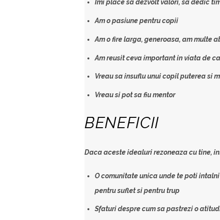
Imi place sa dezvolt valori, sa dedic ti
Am o pasiune pentru copii
Am o fire larga, generoasa, am multe ab
Am reusit ceva important in viata de car
Vreau sa insuflu unui copil puterea si m
Vreau si pot sa fiu mentor
BENEFICII
Daca aceste idealuri rezoneaza cu tine, ins
O comunitate unica unde te poti intaln
pentru suflet si pentru trup
Sfaturi despre cum sa pastrezi o atitud