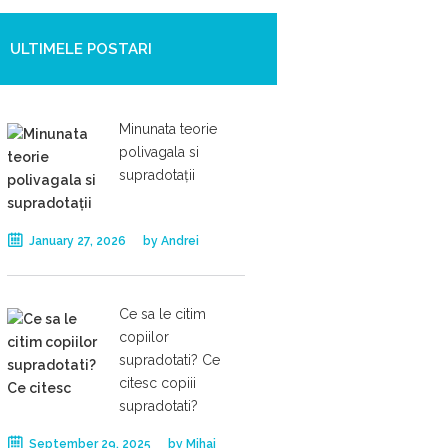
ULTIMELE POSTARI
Minunata teorie
polivagala si
supradotații
January 27, 2026
by
Andrei
Ce sa le citim
copiilor
supradotati? Ce
citesc copiii
supradotati?
September 29, 2025
by
Mihai