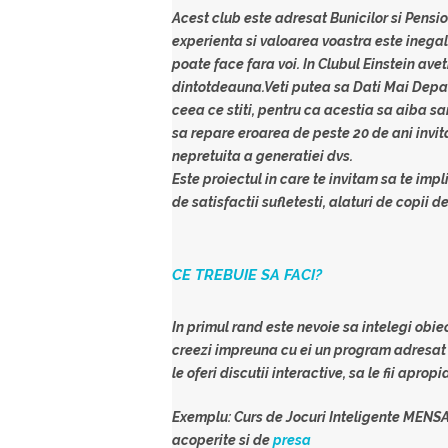
Acest club este adresat Bunicilor si Pensio
experienta si valoarea voastra este inegala
poate face fara voi. In Clubul Einstein ave
dintotdeauna.Veti putea sa Dati Mai Depart
ceea ce stiti, pentru ca acestia sa aiba sa
sa repare eroarea de peste 20 de ani invit
nepretuita a generatiei dvs.
Este proiectul in care te invitam sa te impl
de satisfactii sufletesti, alaturi de copii d
CE TREBUIE SA FACI?
In primul rand este nevoie sa intelegi obiec
creezi impreuna cu ei un program adresat co
le oferi discutii interactive, sa le fii aprop
Exemplu: Curs de Jocuri Inteligente MENSA 
acoperite si de
presa