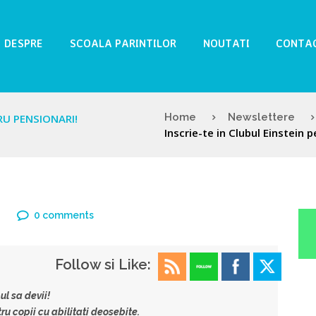
DESPRE
SCOALA PARINTILOR
NOUTATI
CONTA
Home
Newslettere
RU PENSIONARI!
Inscrie-te in Clubul Einstein 
0 comments
Follow si Like:
ul sa devii!
ru copii cu abilitati deosebite.