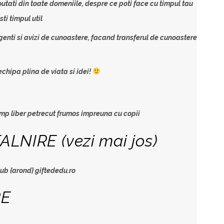
outati din toate domeniile, despre ce poti face cu timpul tau
sti timpul util
igenti si avizi de cunoastere, facand transferul de cunoastere
echipa plina de viata si idei!
 timp liber petrecut frumos impreuna cu copii
ALNIRE (vezi mai jos)
lub {arond} giftededu.ro
RE