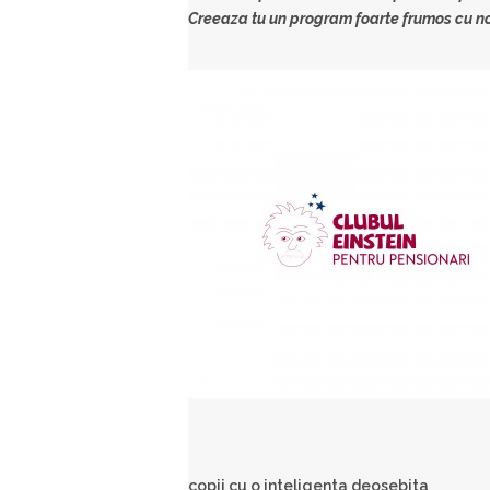
Creeaza tu un program foarte frumos cu noi 
copii cu o inteligenta deosebita