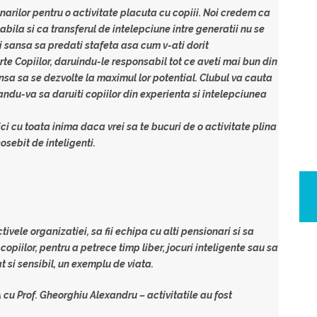
narilor pentru o activitate placuta cu copiii. Noi credem ca
bila si ca transferul de intelepciune intre generatii nu se
ti sansa sa predati stafeta asa cum v-ati dorit
e Copiilor, daruindu-le responsabil tot ce aveti mai bun din
nsa sa se dezvolte la maximul lor potential. Clubul va cauta
andu-va sa daruiti copiilor din experienta si întelepciunea
ici cu toata inima daca vrei sa te bucuri de o activitate plina
eosebit de inteligenti.
tivele organizatiei, sa fii echipa cu alti pensionari si sa
piilor, pentru a petrece timp liber, jocuri inteligente sau sa
iat si sensibil, un exemplu de viata.
cu Prof. Gheorghiu Alexandru – activitatile au fost